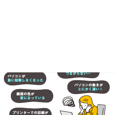
コ
ナ
ン
ビ
テ
ゲ
ン
ー
ツ
シ
パソコンでこんなお困りごとは
へ
ョ
ス
ン
ありませんか？
キ
に
ッ
移
プ
動