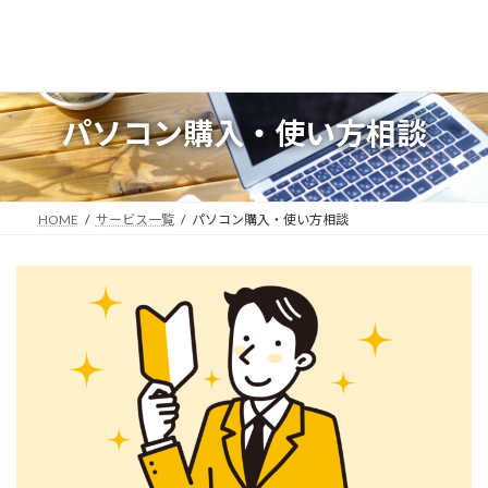
コ
ナ
ン
ビ
テ
ゲ
ン
ー
ツ
シ
へ
ョ
パソコン購入・使い方相談
ス
ン
キ
に
ッ
移
プ
動
HOME
サービス一覧
パソコン購入・使い方相談