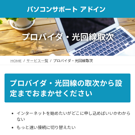
コ
ナ
ン
ビ
テ
ゲ
ン
ー
ツ
シ
へ
ョ
プロバイダ・光回線取次
ス
ン
キ
に
ッ
移
プ
動
HOME
サービス一覧
プロバイダ・光回線取次
プロバイダ・光回線の取次から設
定までおまかせください
インターネットを始めたいがどこに申し込めばいいかわから
ない
もっと速い接続に切り替えたい