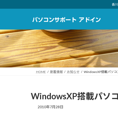
コ
ナ
香川
ン
ビ
テ
ゲ
ン
ー
ツ
シ
へ
ョ
ス
ン
キ
に
ッ
移
プ
動
HOME
新着情報
お知らせ
WindowsXP搭載パ
WindowsXP搭載パ
2010年7月28日