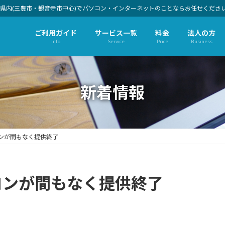
県内(三豊市・観音寺市中心)でパソコン・インターネットのことならお任せくださ
ご利用ガイド
サービス一覧
料金
法人の方
Info
Service
Price
Business
新着情報
ソコンが間もなく提供終了
ソコンが間もなく提供終了