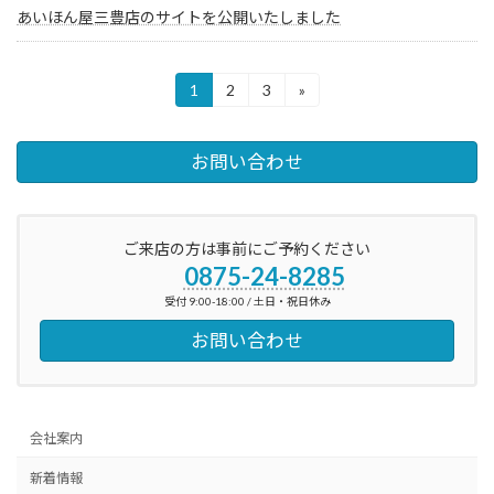
あいほん屋三豊店のサイトを公開いたしました
投
1
2
3
»
固
固
固
定
定
定
稿
ペ
ペ
ペ
ー
ー
ー
の
お問い合わせ
ジ
ジ
ジ
ペ
ー
ご来店の方は事前にご予約ください
0875-24-8285
ジ
受付 9:00-18:00 / 土日・祝日休み
送
お問い合わせ
り
会社案内
新着情報