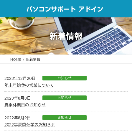
コ
ナ
ン
ビ
テ
ゲ
ン
ー
ツ
シ
へ
ョ
新着情報
ス
ン
キ
に
ッ
移
プ
動
HOME
新着情報
2023年12月20日
お知らせ
年末年始休の営業について
2023年8月8日
お知らせ
夏季休業日のお知らせ
2022年8月9日
お知らせ
2022年夏季休業のお知らせ