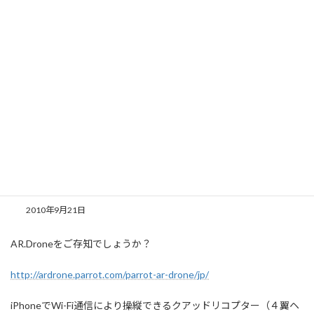
コ
ナ
ン
ビ
テ
ゲ
ン
ー
ツ
シ
へ
ョ
新着情報
ス
ン
キ
に
ッ
移
プ
動
HOME
新着情報
スタッフブログ
AR.Droneを個人輸入
AR.Droneを個人輸入
2010年9月21日
AR.Droneをご存知でしょうか？
http://ardrone.parrot.com/parrot-ar-drone/jp/
iPhoneでWi-Fi通信により操縦できるクアッドリコプター（４翼ヘ