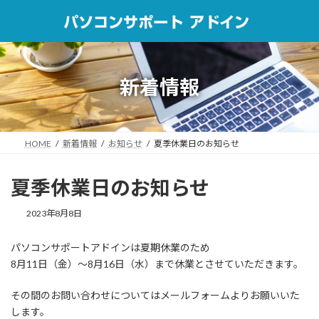
コ
ナ
ン
ビ
テ
ゲ
ン
ー
ツ
シ
へ
ョ
新着情報
ス
ン
キ
に
ッ
移
プ
動
HOME
新着情報
お知らせ
夏季休業日のお知らせ
夏季休業日のお知らせ
2023年8月8日
パソコンサポートアドインは夏期休業のため
8月11日（金）～8月16日（水）まで休業とさせていただきます。
その間のお問い合わせについてはメールフォームよりお願いいた
します。