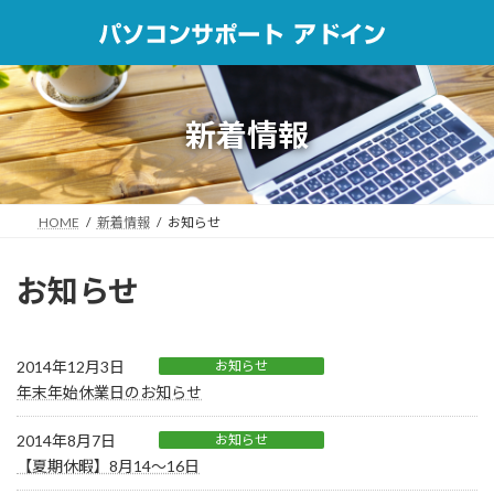
コ
ナ
ン
ビ
テ
ゲ
ン
ー
ツ
シ
へ
ョ
新着情報
ス
ン
キ
に
ッ
移
プ
動
HOME
新着情報
お知らせ
お知らせ
2014年12月3日
お知らせ
年末年始休業日のお知らせ
2014年8月7日
お知らせ
【夏期休暇】8月14～16日