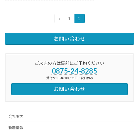
投
«
1
2
固
固
定
定
稿
ペ
ペ
ー
ー
の
お問い合わせ
ジ
ジ
ペ
ー
ご来店の方は事前にご予約ください
0875-24-8285
ジ
受付 9:00-18:00 / 土日・祝日休み
送
お問い合わせ
り
会社案内
新着情報